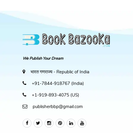
We Publish Your Dream
भारत गणराज्य - Republic of India
+91-7844-918767 (India)
+1-919-893-4075 (US)
publisherbbp@gmail.com