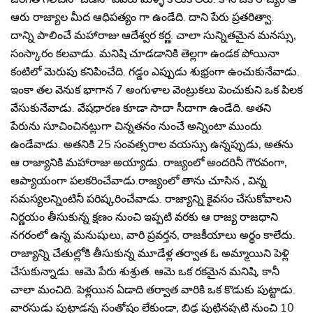
ఆరు రాజ్యాల మీద ఆధిపత్యం గా ఉండేది. దాని పేరు ప్రతరిత్వా.
దాన్ని పాలించే మహారాజు ఆదేశ్వర కర్ణ. చాలా సున్నితమైన మనస్సు,
సంస్కారం కలవాడు. మనిషి చూడడానికి తెల్లగా ఉండక పోయినా
కంటిలో మెరుపు కనిపించేది. గడ్డం ఎప్పుడు శుభ్రంగా ఉంచుకునేవాడు.
ఇంకా తల వెనుక భాగాన 7 అంగుళాల వెంట్రుకలు పెంచుకుని ఒక పిలక
వేసుకునేవాడు. వేషధారణ కూడా సాదా సీదాగా ఉండేది. అతని
పేరును సూచించినట్లుగా చిన్నతనం నుంచే అన్నింటా ముందు
ఉండేవాడు. అతనికి 25 సంవత్సరాల వయస్సు ఉన్నప్పుడు, అతను
ఆ రాజ్యానికి మహారాజు అయ్యాడు. రాజ్యంలో అందరినీ గౌరవంగా,
ఆప్యాయంగా పలకరించేవాడు.రాజ్యంలో తాను చూసిన , విన్న
సమస్యలన్నింటినీ పరిష్కరించేవాడు. రాజ్యాన్ని కైవసం చేసుకోవాలని
నిర్ణయం తీసుకున్న క్షణం నుంచి ఇప్పటి వరకు ఆ రాజ్య రాజధాని
నగరంలో ఉన్న మనుషులు, వారి ప్రవర్తన, రాజకీయాలు అర్థం కాలేదు.
రాజ్యాన్ని చేతుల్లోకి తీసుకున్న మూడేళ్ల తర్వాత ఓ అమ్మాయిని పెళ్లి
చేసుకున్నాడు. ఆమె పేరు శుశ్రుత. ఆమె ఒక రకమైన మనిషి, కానీ
చాలా మంచిది. పెళ్లయిన ఏడాది తర్వాత వారికి ఒక కొడుకు పుట్టాడు.
వారసుడు పుట్టాడన్న సంతోషం లేకుండా, బిడ్డ పుట్టినప్పటి నుంచి 10