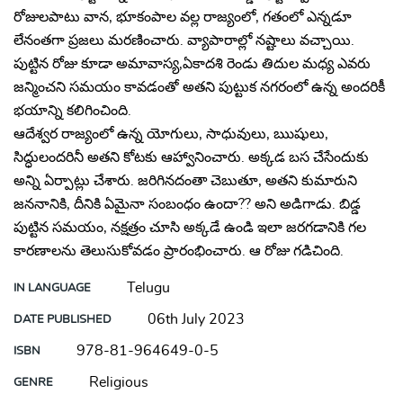
రోజులపాటు వాన, భూకంపాల వల్ల రాజ్యంలో, గతంలో ఎన్నడూ
లేనంతగా ప్రజలు మరణించారు. వ్యాపారాల్లో నష్టాలు వచ్చాయి.
పుట్టిన రోజు కూడా అమావాస్య,ఏకాదశి రెండు తిదుల మధ్య ఎవరు
జన్మించని సమయం కావడంతో అతని పుట్టుక నగరంలో ఉన్న అందరికీ
భయాన్ని కలిగించింది.
ఆదేశ్వర రాజ్యంలో ఉన్న యోగులు, సాధువులు, ఋషులు,
సిద్ధులందరినీ అతని కోటకు ఆహ్వానించారు. అక్కడ బస చేసేందుకు
అన్ని ఏర్పాట్లు చేశారు. జరిగినదంతా చెబుతూ, అతని కుమారుని
జననానికి, దీనికి ఏమైనా సంబంధం ఉందా?? అని అడిగాడు. బిడ్డ
పుట్టిన సమయం, నక్షత్రం చూసి అక్కడే ఉండి ఇలా జరగడానికి గల
కారణాలను తెలుసుకోవడం ప్రారంభించారు. ఆ రోజు గడిచింది.
Telugu
IN LANGUAGE
06th July 2023
DATE PUBLISHED
978-81-964649-0-5
ISBN
Religious
GENRE