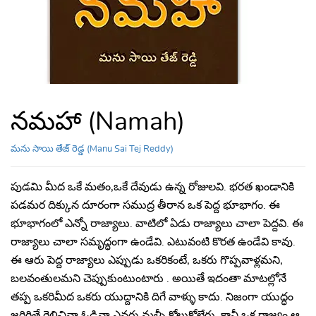
నమహా (Namah)
మను సాయి తేజ్ రెడ్డ (Manu Sai Tej Reddy)
పుడమి మీద ఒకే మతం,ఒకే దేవుడు ఉన్న రోజులవి. భరత ఖండానికి
పడమర దిక్కున దూరంగా సముద్ర తీరాన ఒక పెద్ద భూభాగం. ఈ
భూభాగంలో ఎన్నో రాజ్యాలు. వాటిలో ఏడు రాజ్యాలు చాలా పెద్దవి. ఈ
రాజ్యాలు చాలా సమృద్ధంగా ఉండేవి. ఎటువంటి కొరత ఉండేవి కావు.
ఈ ఆరు పెద్ద రాజ్యాలు ఎప్పుడు ఒకరికంటే, ఒకరు గొప్పవాళ్లమని,
బలవంతులమని చెప్పుకుంటుంటారు . అయితే ఇదంతా మాటల్లోనే
తప్ప ఒకరిమీద ఒకరు యుద్దానికి దిగే వాళ్ళు కాదు. నిజంగా యుద్ధం
జరిగితే గెలిచినా ఓడినా ఎవరు మళ్ళీ కోలుకోలేరు. కానీ ఒక రాజ్యం ఆ