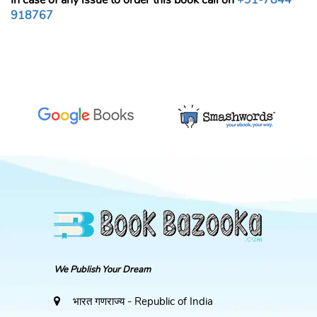
In case of any issue to order this book call on
+91-7844
918767
We Publish Your Dream
भारत गणराज्य - Republic of India