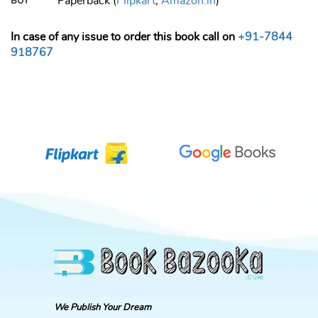
Paperback (
Flipkart
,
Amazon.in
)
BUY
In case of any issue to order this book call on
+91-7844
918767
We Publish Your Dream