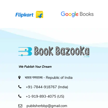
We Publish Your Dream
भारत गणराज्य - Republic of India
+91-7844-918767 (India)
+1-919-893-4075 (US)
publisherbbp@gmail.com