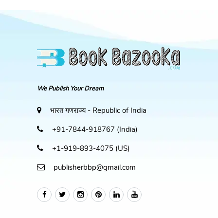
We Publish Your Dream
भारत गणराज्य - Republic of India
+91-7844-918767 (India)
+1-919-893-4075 (US)
publisherbbp@gmail.com