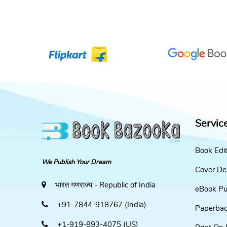
Servic
Book Edi
We Publish Your Dream
Cover De
भारत गणराज्य - Republic of India
eBook Pu
+91-7844-918767 (India)
Paperbac
+1-919-893-4075 (US)