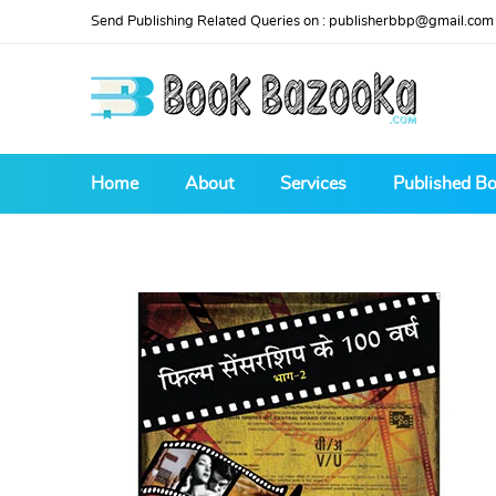
Send Publishing Related Queries on :
publisherbbp@gmail.com
Home
About
Services
Published B