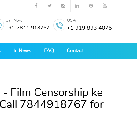
Call Now
USA
+91-7844-918767
+1 919 893 4075
s
In News
FAQ
Contact
ग-2 - Film Censorship ke
Call 7844918767 for