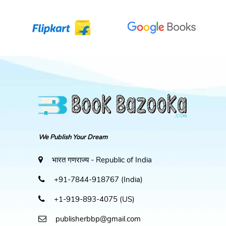
We Publish Your Dream
भारत गणराज्य - Republic of India
+91-7844-918767 (India)
+1-919-893-4075 (US)
publisherbbp@gmail.com