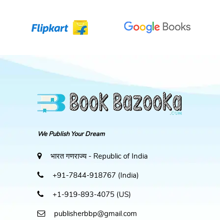
We Publish Your Dream
भारत गणराज्य - Republic of India
+91-7844-918767 (India)
+1-919-893-4075 (US)
publisherbbp@gmail.com